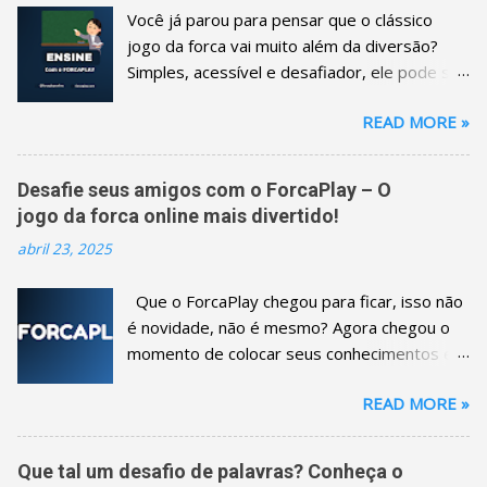
Você já parou para pensar que o clássico
jogo da forca vai muito além da diversão?
Simples, acessível e desafiador, ele pode se
transformar em uma poderosa ferramenta
READ MORE »
educacional, especialmente para o
desenvolvimento do vocabulário e o apoio
em diversas atividades escolares. No blog
Desafie seus amigos com o ForcaPlay – O
FORCA PLAY , vamos mostrar como esse
jogo da forca online mais divertido!
jogo pode fazer a diferença na sala de aula!
abril 23, 2025
🎯 Benefícios do Jogo da Forca no
Aprendizado 1. Expansão de Vocabulário Ao
Que o ForcaPlay chegou para ficar, isso não
tentar adivinhar palavras letra por letra, os
é novidade, não é mesmo? Agora chegou o
alunos exercitam o reconhecimento de
momento de colocar seus conhecimentos e
termos e ampliam o repertório linguístico de
agilidade à prova desafiando seus amigos no
forma natural e lúdica. Professores podem
READ MORE »
jogo da forca online. E o melhor: é super fácil
selecionar palavras de acordo com o
começar! Vamos te mostrar o passo a passo:
conteúdo estudado, reforçando o
1-Como criar uma conta? Para começar a
aprendizado. 2. Melhora da Ortografia Cada
Que tal um desafio de palavras? Conheça o
desafiar seus amigos, clique em