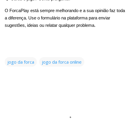
O ForcaPlay está sempre melhorando e a sua opinião faz toda
a diferença. Use o formulário na plataforma para enviar
sugestões, ideias ou relatar qualquer problema.
jogo da forca
jogo da forca online
C
o
m
e
n
t
á