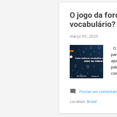
o
s
O jogo da fo
t
vocabulário?
a
g
março 05, 2025
e
O j
n
par
s
aju
pal
con
ter
for
Postar um comentár
pes
a o
Location:
Brasil
fre
a d