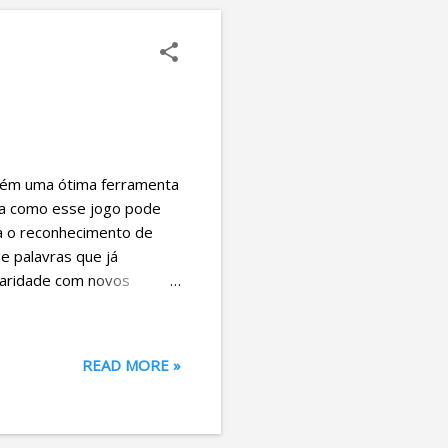
bém uma ótima ferramenta
eja como esse jogo pode
ula o reconhecimento de
de palavras que já
iaridade com novos
s uma palavra no jogo da
sso nos incentiva a
l e envolvente. 3. Melhora
READ MORE »
rreta das palavras. Jogar
erros ortográficos no dia
mitem escolher temas