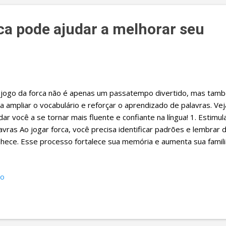
rca pode ajudar a melhorar seu
ogo da forca não é apenas um passatempo divertido, mas tam
a ampliar o vocabulário e reforçar o aprendizado de palavras. V
dar você a se tornar mais fluente e confiante na língua! 1. Estim
avras Ao jogar forca, você precisa identificar padrões e lembrar 
hece. Esse processo fortalece sua memória e aumenta sua famil
mos. 2. Ensina novas palavras de forma divertida Quando erramo
ca, muitas vezes ficamos curiosos para saber o que significava. I
io
quisar o significado e aprender novas palavras de maneira natura
rtografia Para acertar no jogo, é importante conhecer a grafia co
quentemente ajuda a fixar a escrita de termos comuns e a evitar 
ia. 4. Expande o vocabulário temático Muitos jogos da forca per