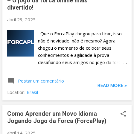
t
– O jogo da forca online mais
divertido!
a
g
abril 23, 2025
e
Que o ForcaPlay chegou para ficar, isso
n
não é novidade, não é mesmo? Agora
s
chegou o momento de colocar seus
conhecimentos e agilidade à prova
desafiando seus amigos no jogo da forca
online. E o melhor: é super fácil começar!
Vamos te mostrar o passo a passo: 1-
Postar um comentário
Como criar uma conta? Para começar a
READ MORE »
desafiar seus amigos, clique em
Location:
Brasil
"CADASTRRE-SE" e em seguida, crie sua
conta através de uma conta Google. 2-
Como desafiar seus amigos? Na aba
Como Aprender um Novo Idioma
superior você encontrará a categoria
Jogando Jogo da Forca (ForcaPlay)
"AMIGOS" clique nela, e em seguida irá
abril 14, 2025
aparecer essa janela, no seu caso, não