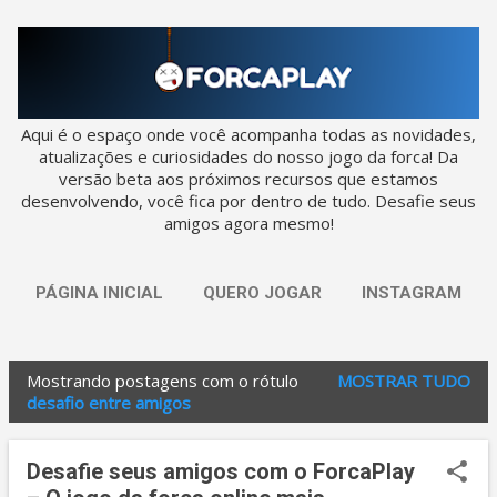
Pular para o conteúdo principal
Aqui é o espaço onde você acompanha todas as novidades,
atualizações e curiosidades do nosso jogo da forca! Da
versão beta aos próximos recursos que estamos
desenvolvendo, você fica por dentro de tudo. Desafie seus
amigos agora mesmo!
PÁGINA INICIAL
QUERO JOGAR
INSTAGRAM
Mostrando postagens com o rótulo
MOSTRAR TUDO
P
desafio entre amigos
o
s
Desafie seus amigos com o ForcaPlay