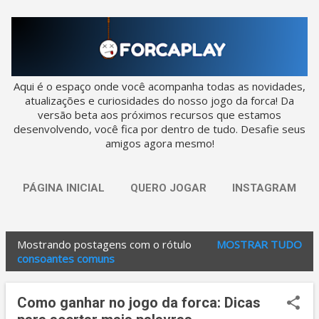
Pular para o conteúdo principal
Aqui é o espaço onde você acompanha todas as novidades,
atualizações e curiosidades do nosso jogo da forca! Da
versão beta aos próximos recursos que estamos
desenvolvendo, você fica por dentro de tudo. Desafie seus
amigos agora mesmo!
PÁGINA INICIAL
QUERO JOGAR
INSTAGRAM
Mostrando postagens com o rótulo
MOSTRAR TUDO
P
consoantes comuns
o
s
Como ganhar no jogo da forca: Dicas