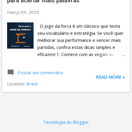
t
para acertar mais palavras
a
março 05, 2025
g
O jogo da forca é um clássico que testa
e
seu vocabulário e estratégia. Se você quer
n
melhorar sua performance e vencer mais
s
partidas, confira estas dicas simples e
eficazes! 1. Comece com as vogais As
vogais (A, E, I, O, U) aparecem na maioria
das palavras. Ao começar com elas, você
Postar um comentário
já revela parte da estrutura da palavra e
READ MORE »
facilita a descoberta das demais letras. 2.
Location:
Brasil
Use as consoantes mais comuns Depois
das vogais, aposte em consoantes que
aparecem com frequência, como R, S, T e
N. Essas letras costumam estar presentes
em muitas palavras e podem acelerar sua
Tecnologia do Blogger
vitória. 3. Observe o tamanho da palavra
Palavras curtas geralmente são mais