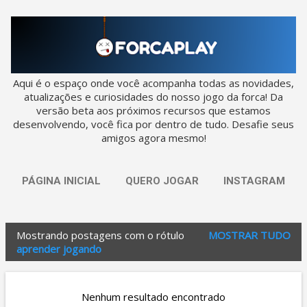
Pular para o conteúdo principal
Aqui é o espaço onde você acompanha todas as novidades,
atualizações e curiosidades do nosso jogo da forca! Da
versão beta aos próximos recursos que estamos
desenvolvendo, você fica por dentro de tudo. Desafie seus
amigos agora mesmo!
PÁGINA INICIAL
QUERO JOGAR
INSTAGRAM
Mostrando postagens com o rótulo
MOSTRAR TUDO
P
aprender jogando
o
s
Nenhum resultado encontrado