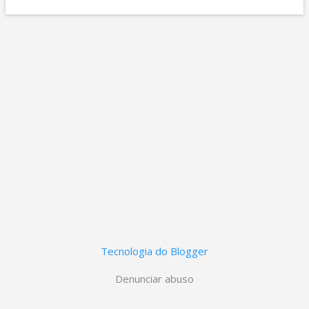
t
a
g
e
n
s
Tecnologia do Blogger
Denunciar abuso