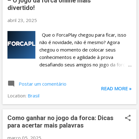
t
– O jogo da forca online mais
divertido!
a
g
abril 23, 2025
e
Que o ForcaPlay chegou para ficar, isso
n
não é novidade, não é mesmo? Agora
s
chegou o momento de colocar seus
conhecimentos e agilidade à prova
desafiando seus amigos no jogo da forca
online. E o melhor: é super fácil começar!
Vamos te mostrar o passo a passo: 1-
Postar um comentário
Como criar uma conta? Para começar a
READ MORE »
desafiar seus amigos, clique em
Location:
Brasil
"CADASTRRE-SE" e em seguida, crie sua
conta através de uma conta Google. 2-
Como desafiar seus amigos? Na aba
Como ganhar no jogo da forca: Dicas
superior você encontrará a categoria
para acertar mais palavras
"AMIGOS" clique nela, e em seguida irá
março 05, 2025
aparecer essa janela, no seu caso, não