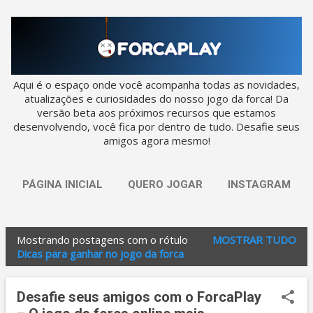
Pular para o conteúdo principal
Aqui é o espaço onde você acompanha todas as novidades,
atualizações e curiosidades do nosso jogo da forca! Da
versão beta aos próximos recursos que estamos
desenvolvendo, você fica por dentro de tudo. Desafie seus
amigos agora mesmo!
PÁGINA INICIAL
QUERO JOGAR
INSTAGRAM
Mostrando postagens com o rótulo
MOSTRAR TUDO
P
Dicas para ganhar no jogo da forca
o
s
Desafie seus amigos com o ForcaPlay